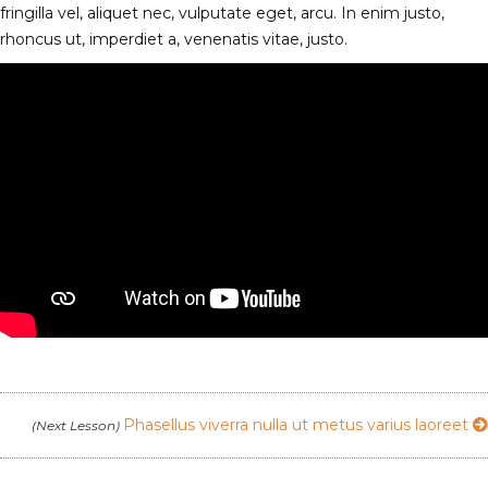
fringilla vel, aliquet nec, vulputate eget, arcu. In enim justo,
rhoncus ut, imperdiet a, venenatis vitae, justo.
LESSON INTRO VIDEO
Phasellus viverra nulla ut metus varius laoreet
(Next Lesson)