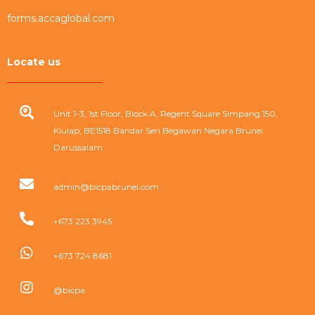
forms.accaglobal.com
Locate us
Unit 1-3, 1st Floor, Block A, Regent Square Simpang 150,
Kiulap, BE1518 Bandar Seri Begawan Negara Brunei
Darussalam
admin@bicpabrunei.com
+673 223 3945
+673 724 8681
@bicpa