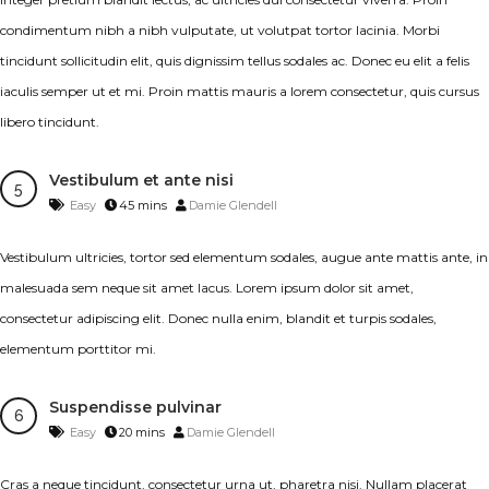
condimentum nibh a nibh vulputate, ut volutpat tortor lacinia. Morbi
tincidunt sollicitudin elit, quis dignissim tellus sodales ac. Donec eu elit a felis
iaculis semper ut et mi. Proin mattis mauris a lorem consectetur, quis cursus
libero tincidunt.
Vestibulum et ante nisi
Easy
45 mins
Damie Glendell
Vestibulum ultricies, tortor sed elementum sodales, augue ante mattis ante, in
malesuada sem neque sit amet lacus. Lorem ipsum dolor sit amet,
consectetur adipiscing elit. Donec nulla enim, blandit et turpis sodales,
elementum porttitor mi.
Suspendisse pulvinar
Easy
20 mins
Damie Glendell
Cras a neque tincidunt, consectetur urna ut, pharetra nisi. Nullam placerat