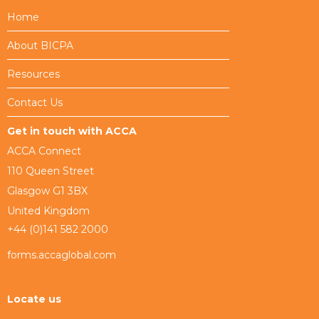
Home
About BICPA
Resources
Contact Us
Get in touch with ACCA
ACCA Connect
110 Queen Street
Glasgow G1 3BX
United Kingdom
+44 (0)141 582 2000
forms.accaglobal.com
Locate us