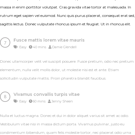
massa in enim porttitor volutpat. Cras gravida vitae tortor at malesuada. In
rutrum eget sapien vel euismod. Nunc quis purus placerat, consequat erat sed,
sagittis lectus. Donec vulputate rhoncus ipsum et feugiat. Ut in rhoncus elit.
Fusce mattis lorem vitae mauris
Easy
40 mins
Damie Glendell
Donec ullamcorper velit vel suscipit posuere. Fusce pretium, odio nec pretium
elementum, nulla velit mollis dolor, ut molestie nisi est et ante. Etiam
sollicitudin vulputate mattis. Proin pharetra blandit faucibus.
Vivamus convallis turpis vitae
Easy
60 mins
Jenny Sheen
Nulla et luctus magna. Donec et dui in dolor aliquet varius sit amet ac odio.
Vestibulum vitae nisi in massa dictum porta. Vivamus pulvinar, justo eu
condimentum bibendum, quam felis molestie tortor, nec placerat odio urna