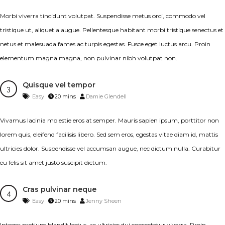
Morbi viverra tincidunt volutpat. Suspendisse metus orci, commodo vel
tristique ut, aliquet a augue. Pellentesque habitant morbi tristique senectus et
netus et malesuada fames ac turpis egestas. Fusce eget luctus arcu. Proin
elementum magna magna, non pulvinar nibh volutpat non.
Quisque vel tempor
Easy
20 mins
Damie Glendell
Vivamus lacinia molestie eros at semper. Mauris sapien ipsum, porttitor non
lorem quis, eleifend facilisis libero. Sed sem eros, egestas vitae diam id, mattis
ultricies dolor. Suspendisse vel accumsan augue, nec dictum nulla. Curabitur
eu felis sit amet justo suscipit dictum.
Cras pulvinar neque
Easy
20 mins
Jenny Sheen
Integer pretium blandit lectus, ac ultricies dui consectetur viverra. Proin