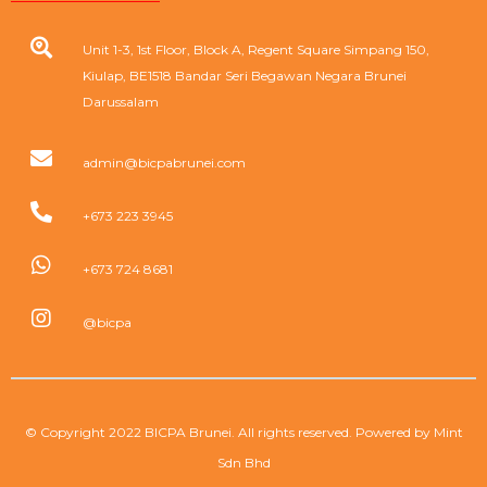
Unit 1-3, 1st Floor, Block A, Regent Square Simpang 150,
Kiulap, BE1518 Bandar Seri Begawan Negara Brunei
Darussalam
admin@bicpabrunei.com
+673 223 3945
+673 724 8681
@bicpa
© Copyright 2022 BICPA Brunei. All rights reserved. Powered by
Mint
Sdn Bhd