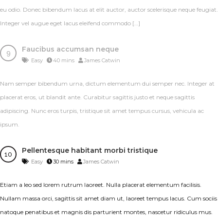
eu odio. Donec bibendum lacus at elit auctor, auctor scelerisque neque feugiat.
Integer vel augue eget lacus eleifend commodo […]
Faucibus accumsan neque
Easy
40 mins
James Catwin
Nam semper bibendum urna, dictum elementum dui semper nec. Integer at
placerat eros, ut blandit ante. Curabitur sagittis justo et neque sagittis
adipiscing. Nunc eros turpis, tristique sit amet tempus cursus, vehicula ac
ipsum.
Pellentesque habitant morbi tristique
Easy
30 mins
James Catwin
Etiam a leo sed lorem rutrum laoreet. Nulla placerat elementum facilisis.
Nullam massa orci, sagittis sit amet diam ut, laoreet tempus lacus. Cum sociis
natoque penatibus et magnis dis parturient montes, nascetur ridiculus mus.