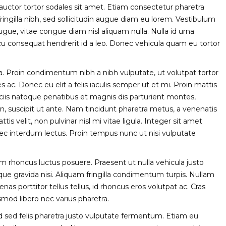
id auctor tortor sodales sit amet. Etiam consectetur pharetra
fringilla nibh, sed sollicitudin augue diam eu lorem. Vestibulum
gue, vitae congue diam nisl aliquam nulla. Nulla id urna
 arcu consequat hendrerit id a leo. Donec vehicula quam eu tortor
rra. Proin condimentum nibh a nibh vulputate, ut volutpat tortor
ales ac. Donec eu elit a felis iaculis semper ut et mi. Proin mattis
ociis natoque penatibus et magnis dis parturient montes,
n, suscipit ut ante. Nam tincidunt pharetra metus, a venenatis
is velit, non pulvinar nisl mi vitae ligula. Integer sit amet
c interdum lectus. Proin tempus nunc ut nisi vulputate
am rhoncus luctus posuere. Praesent ut nulla vehicula justo
sque gravida nisi. Aliquam fringilla condimentum turpis. Nullam
s porttitor tellus tellus, id rhoncus eros volutpat ac. Cras
smod libero nec varius pharetra.
ed sed felis pharetra justo vulputate fermentum. Etiam eu