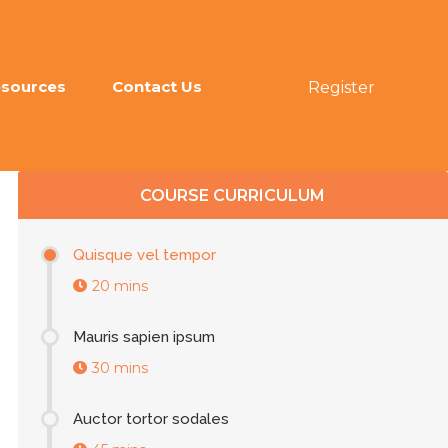
sources
Contact Us
Register
COURSE CURRICULUM
Quisque vel tempor
20 mins
Mauris sapien ipsum
30 mins
Auctor tortor sodales