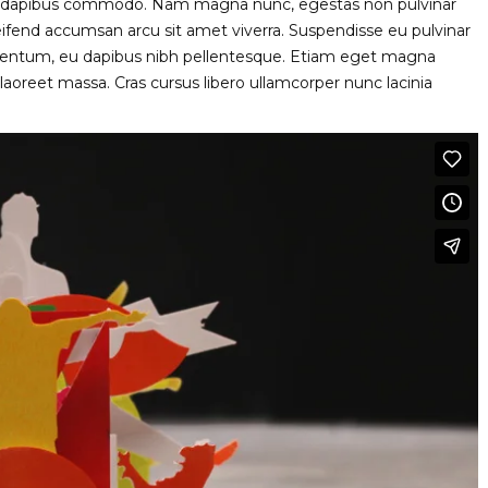
lus dapibus commodo. Nam magna nunc, egestas non pulvinar
leifend accumsan arcu sit amet viverra. Suspendisse eu pulvinar
ermentum, eu dapibus nibh pellentesque. Etiam eget magna
laoreet massa. Cras cursus libero ullamcorper nunc lacinia