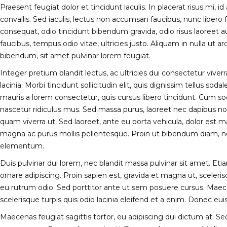
Praesent feugiat dolor et tincidunt iaculis. In placerat risus mi, 
convallis. Sed iaculis, lectus non accumsan faucibus, nunc libero 
consequat, odio tincidunt bibendum gravida, odio risus laoreet au
faucibus, tempus odio vitae, ultricies justo. Aliquam in nulla ut
bibendum, sit amet pulvinar lorem feugiat.
Integer pretium blandit lectus, ac ultricies dui consectetur vive
lacinia. Morbi tincidunt sollicitudin elit, quis dignissim tellus sod
mauris a lorem consectetur, quis cursus libero tincidunt. Cum s
nascetur ridiculus mus. Sed massa purus, laoreet nec dapibus no
quam viverra ut. Sed laoreet, ante eu porta vehicula, dolor est matt
magna ac purus mollis pellentesque. Proin ut bibendum diam, ne
elementum.
Duis pulvinar dui lorem, nec blandit massa pulvinar sit amet. Eti
ornare adipiscing. Proin sapien est, gravida et magna ut, sceleri
eu rutrum odio. Sed porttitor ante ut sem posuere cursus. Maecena
scelerisque turpis quis odio lacinia eleifend et a enim. Donec eui
Maecenas feugiat sagittis tortor, eu adipiscing dui dictum at. S