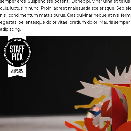
semper eros. Suspendisse potenti. Donec pulvinar urna et tel
quis, luctus in nunc. Proin laoreet malesuada scelerisque. Sed e
nisi, condimentum mattis purus. Cras pulvinar neque at nisl f
egestas, pellentesque dolor vitae, pretium dolor. Mauris semper 
adipiscing.
LESSON INTRO VIDEO