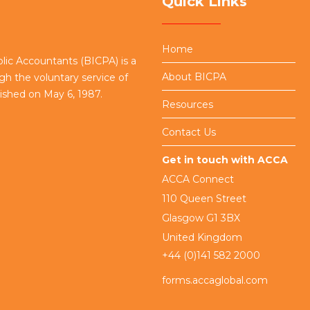
Quick Links
Home
blic Accountants (BICPA) is a
About BICPA
h the voluntary service of
lished on May 6, 1987.
Resources
Contact Us
Get in touch with ACCA
ACCA Connect
110 Queen Street
Glasgow G1 3BX
United Kingdom
+44 (0)141 582 2000
forms.accaglobal.com