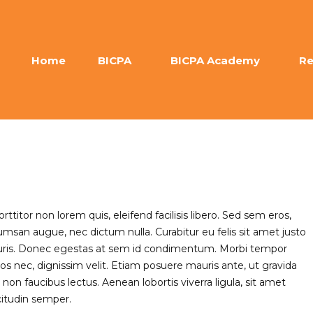
Home
BICPA
BICPA Academy
Re
titor non lorem quis, eleifend facilisis libero. Sed sem eros,
cumsan augue, nec dictum nulla. Curabitur eu felis sit amet justo
mauris. Donec egestas at sem id condimentum. Morbi tempor
 eros nec, dignissim velit. Etiam posuere mauris ante, ut gravida
on faucibus lectus. Aenean lobortis viverra ligula, sit amet
citudin semper.