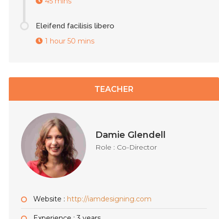
45 mins
Eleifend facilisis libero
1 hour 50 mins
TEACHER
Damie Glendell
Role : Co-Director
Website :
http://iamdesigning.com
Experience : 3 years